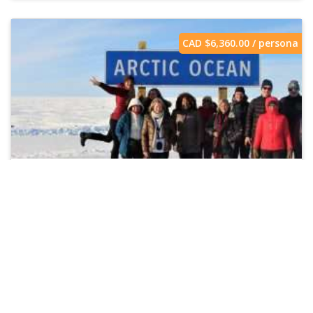
CAD $
6,360.00
/ persona
Viaje por el Ártico: Ruta de hielo
a Tuktoyaktuk
Un sueño en blanco: nuestro Viaje por el Ártico
te lleva desde Whitehorse, capital del Yukón,
hasta Tuktoyaktuk, en el...
ESTACIÓN
Marzo - Abril