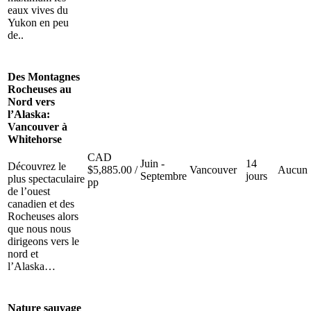
eaux vives du
Yukon en peu
de..
Des Montagnes
Rocheuses au
Nord vers
l’Alaska:
Vancouver à
Whitehorse
CAD
Juin -
14
Découvrez le
$
5,885.00
/
Vancouver
Aucun
Septembre
jours
plus spectaculaire
pp
de l’ouest
canadien et des
Rocheuses alors
que nous nous
dirigeons vers le
nord et
l’Alaska…
Nature sauvage