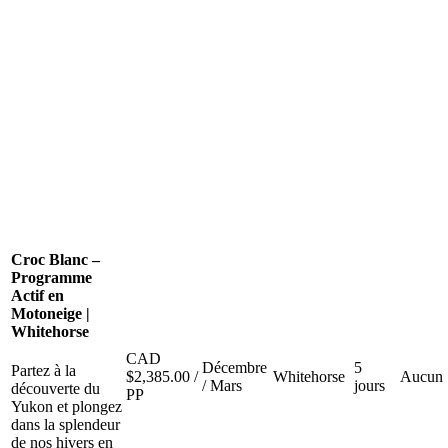
Croc Blanc –
Programme
Actif en
Motoneige |
Whitehorse
CAD
Décembre
5
Partez à la
$
2,385.00
/
Whitehorse
Aucun
/ Mars
jours
découverte du
PP
Yukon et plongez
dans la splendeur
de nos hivers en