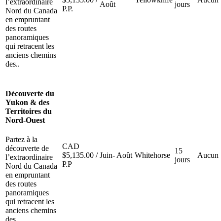
l’extraordinaire
Août
jours
P.P.
Nord du Canada
en empruntant
des routes
panoramiques
qui retracent les
anciens chemins
des..
Découverte du
Yukon & des
Territoires du
Nord-Ouest
Partez à la
CAD
découverte de
15
$
5,135.00
/
Juin- Août
Whitehorse
Aucun
l’extraordinaire
jours
P.P
Nord du Canada
en empruntant
des routes
panoramiques
qui retracent les
anciens chemins
des..