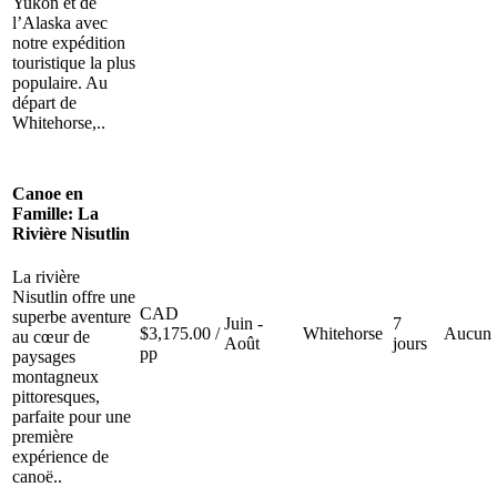
Yukon et de
l’Alaska avec
notre expédition
touristique la plus
populaire. Au
départ de
Whitehorse,..
Canoe en
Famille: La
Rivière Nisutlin
La rivière
Nisutlin offre une
CAD
superbe aventure
Juin -
7
$
3,175.00
/
Whitehorse
Aucun
au cœur de
Août
jours
pp
paysages
montagneux
pittoresques,
parfaite pour une
première
expérience de
canoë..