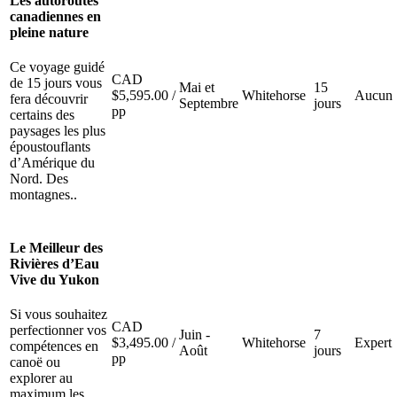
Les autoroutes
canadiennes en
pleine nature
Ce voyage guidé
CAD
de 15 jours vous
Mai et
15
$
5,595.00
/
Whitehorse
Aucun
fera découvrir
Septembre
jours
pp
certains des
paysages les plus
époustouflants
d’Amérique du
Nord. Des
montagnes..
Le Meilleur des
Rivières d’Eau
Vive du Yukon
Si vous souhaitez
CAD
perfectionner vos
Juin -
7
$
3,495.00
/
Whitehorse
Expert
compétences en
Août
jours
pp
canoë ou
explorer au
maximum les