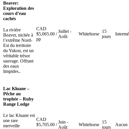
Beaver:
Exploration des
cours d’eau
cachés
CAD
La rivière
Juillet -
15
$
5,065.00
/
Whitehorse
Intermé
Beaver, nichée à
Août
jours
pp
l’extrême Nord-
Est du territoire
du Yukon, est un
véritable trésor
sauvage. Offrant
des eaux
limpides..
Lac Kluane –
Pêche au
trophée – Ruby
Range Lodge
Le lac Kluane est
CAD
une rare
Juin -
15
$
5,705.00
/
Whitehorse
Aucun
merveille
Août
jours