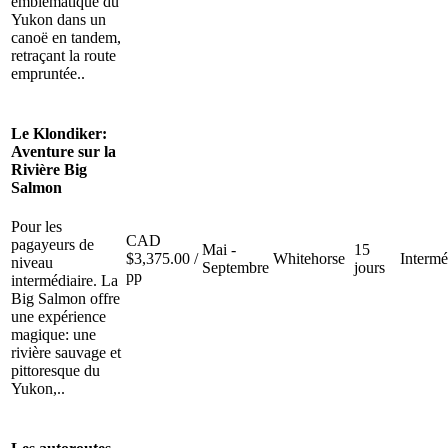
emblématique du
Yukon dans un
canoë en tandem,
retraçant la route
empruntée..
Le Klondiker:
Aventure sur la
Rivière Big
Salmon
Pour les
CAD
pagayeurs de
Mai -
15
$
3,375.00
/
Whitehorse
Intermé
niveau
Septembre
jours
pp
intermédiaire. La
Big Salmon offre
une expérience
magique: une
rivière sauvage et
pittoresque du
Yukon,..