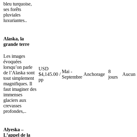
bleu turquoise,
ses forêts
pluviales
luxuriantes..
Alaska, la
grande terre
Les images
évoquées
lorsqu’on parle
USD
Mai -
8
de l’Alaska sont
$
4,145.00
/
Anchorage
Aucun
Septembre
jours
tout simplement
pp
magnifiques. Il
faut imaginer des
immenses
glaciers aux
crevasses
profondes,..
Alyeska –
L’appel de la