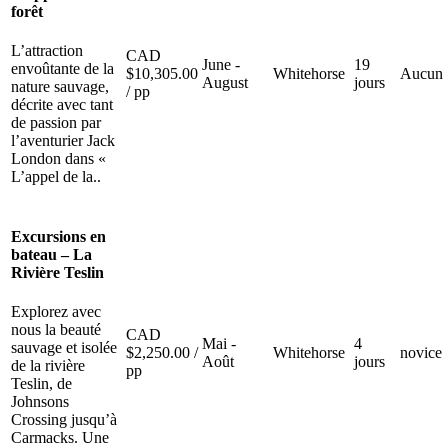
forêt
L’attraction
CAD
June -
19
envoûtante de la
$
10,305.00
Whitehorse
Aucun
August
jours
nature sauvage,
/ pp
décrite avec tant
de passion par
l’aventurier Jack
London dans «
L’appel de la..
Excursions en
bateau – La
Rivière Teslin
Explorez avec
nous la beauté
CAD
Mai -
4
sauvage et isolée
$
2,250.00
/
Whitehorse
novice
Août
jours
de la rivière
pp
Teslin, de
Johnsons
Crossing jusqu’à
Carmacks. Une