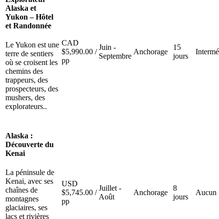
Alaska et
Yukon – Hôtel
et Randonnée
CAD
Le Yukon est une
Juin -
15
$
5,990.00
/
Anchorage
Intermé
terre de sentiers
Septembre
jours
pp
où se croisent les
chemins des
trappeurs, des
prospecteurs, des
mushers, des
explorateurs..
Alaska :
Découverte du
Kenai
La péninsule de
Kenai, avec ses
USD
Juillet -
8
chaînes de
$
5,745.00
/
Anchorage
Aucun
Août
jours
montagnes
pp
glaciaires, ses
lacs et rivières