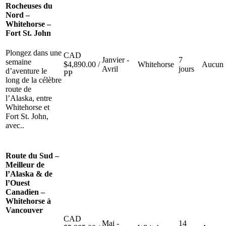
Rocheuses du
Nord –
Whitehorse –
Fort St. John
Plongez dans une
CAD
Janvier -
7
semaine
$
4,890.00
/
Whitehorse
Aucun
Avril
jours
d’aventure le
PP
long de la célèbre
route de
l’Alaska, entre
Whitehorse et
Fort St. John,
avec..
Route du Sud –
Meilleur de
l’Alaska & de
l’Ouest
Canadien –
Whitehorse à
Vancouver
CAD
Mai -
14