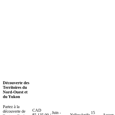
Découverte des
Territoires du
Nord-Ouest et
du Yukon
Partez à la
CAD
découverte de
Juin -
15
$
5,135.00
/
Yellowknife
Aucun