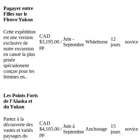
Pagayer entre
Filles sur le
Fleuve Yukon
Cette expédition
CAD
est une version
Juin -
12
$
3,195.00
/
Whitehorse
novice
exclusive de
Septembre
jours
pp
notre excursion
en canoë la plus
prisée
spécialement
conçue pour les
femmes en..
Les Points Forts
de l’Alaska et
du Yukon
Partez à la
CAD
découverte des
Juin à
15
$
4,105.00
/
Anchorage
novice
vastes et variés
Septembre
jours
pp
paysages du