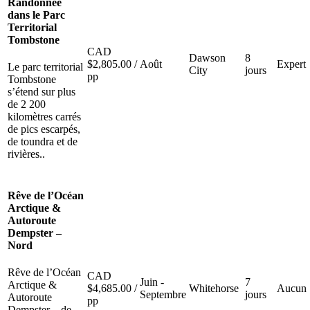
Randonnée
dans le Parc
Territorial
Tombstone
CAD
Dawson
8
$
2,805.00
/
Août
Expert
Le parc territorial
City
jours
pp
Tombstone
s’étend sur plus
de 2 200
kilomètres carrés
de pics escarpés,
de toundra et de
rivières..
Rêve de l’Océan
Arctique &
Autoroute
Dempster –
Nord
Rêve de l’Océan
CAD
Juin -
7
Arctique &
$
4,685.00
/
Whitehorse
Aucun
Septembre
jours
Autoroute
pp
Dempster – de