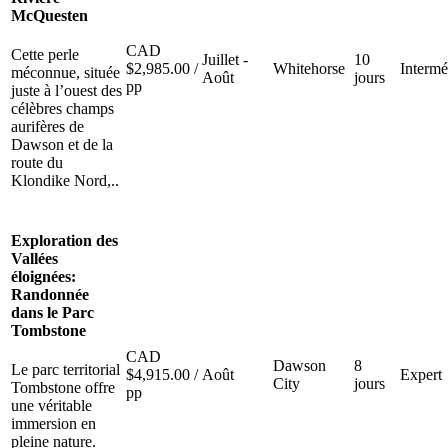
McQuesten
CAD
Cette perle
Juillet -
10
$
2,985.00
/
Whitehorse
Intermé
méconnue, située
Août
jours
pp
juste à l’ouest des
célèbres champs
aurifères de
Dawson et de la
route du
Klondike Nord,..
Exploration des
Vallées
éloignées:
Randonnée
dans le Parc
Tombstone
CAD
Dawson
8
Le parc territorial
$
4,915.00
/
Août
Expert
City
jours
Tombstone offre
pp
une véritable
immersion en
pleine nature.