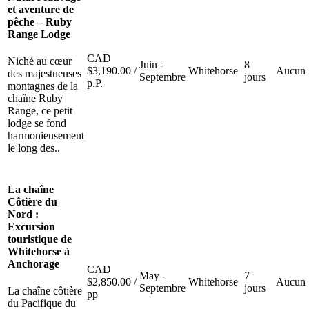
et aventure de
pêche – Ruby
Range Lodge
CAD
Niché au cœur
Juin -
8
$
3,190.00
/
Whitehorse
Aucun
des majestueuses
Septembre
jours
p.P.
montagnes de la
chaîne Ruby
Range, ce petit
lodge se fond
harmonieusement
le long des..
La chaîne
Côtière du
Nord :
Excursion
touristique de
Whitehorse à
Anchorage
CAD
May -
7
$
2,850.00
/
Whitehorse
Aucun
Septembre
jours
La chaîne côtière
pp
du Pacifique du