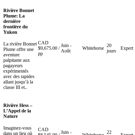
Rivière Bonnet
Plume: La
dernière
frontière du
Yukon
CAD
La rivière Bonnet
Juin -
20
$
9,675.00
/
Whitehorse
Expert
Plume offre une
Août
jours
pp
aventure
palpitante aux
pagayeurs
expérimentés
avec des rapides
allant jusqu’à la
classe III et..
Rivière Hess –
L’Appel de la
Nature
Imaginez-vous
CAD
Juin -
22
dans un lieu où
$
8,545.00
/
Whitehorse
Expert