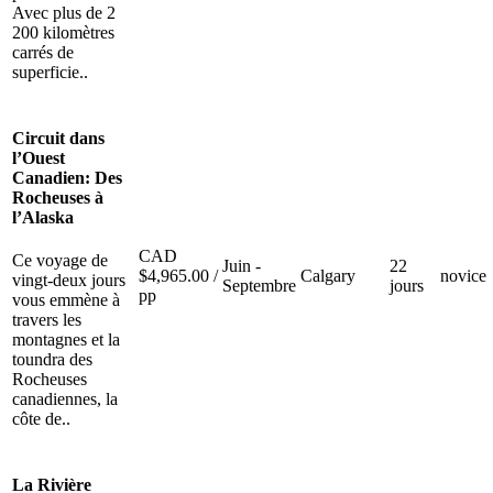
Avec plus de 2
200 kilomètres
carrés de
superficie..
Circuit dans
l’Ouest
Canadien: Des
Rocheuses à
l’Alaska
CAD
Ce voyage de
Juin -
22
$
4,965.00
/
Calgary
novice
vingt-deux jours
Septembre
jours
pp
vous emmène à
travers les
montagnes et la
toundra des
Rocheuses
canadiennes, la
côte de..
La Rivière