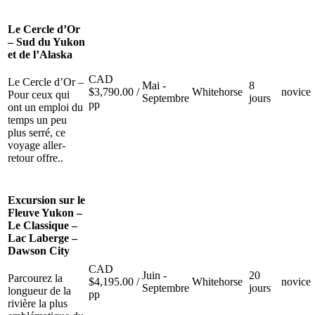
Le Cercle d’Or
– Sud du Yukon
et de l’Alaska
CAD
Le Cercle d’Or –
Mai -
8
$
3,790.00
/
Whitehorse
novice
Pour ceux qui
Septembre
jours
pp
ont un emploi du
temps un peu
plus serré, ce
voyage aller-
retour offre..
Excursion sur le
Fleuve Yukon –
Le Classique –
Lac Laberge –
Dawson City
CAD
Juin -
20
Parcourez la
$
4,195.00
/
Whitehorse
novice
Septembre
jours
longueur de la
pp
rivière la plus