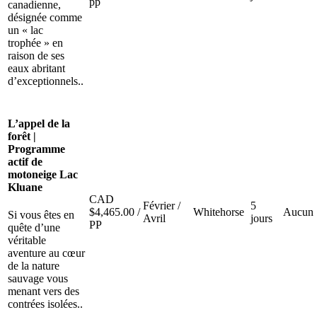
pp
canadienne,
désignée comme
un « lac
trophée » en
raison de ses
eaux abritant
d’exceptionnels..
L’appel de la
forêt |
Programme
actif de
motoneige Lac
Kluane
CAD
Février /
5
$
4,465.00
/
Whitehorse
Aucun
Si vous êtes en
Avril
jours
PP
quête d’une
véritable
aventure au cœur
de la nature
sauvage vous
menant vers des
contrées isolées..