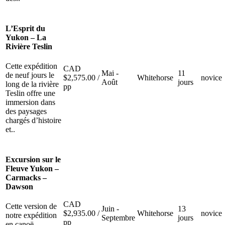
L’Esprit du
Yukon – La
Rivière Teslin
Cette expédition
CAD
Mai -
11
de neuf jours le
$
2,575.00
/
Whitehorse
novice
Août
jours
long de la rivière
pp
Teslin offre une
immersion dans
des paysages
chargés d’histoire
et..
Excursion sur le
Fleuve Yukon –
Carmacks –
Dawson
CAD
Cette version de
Juin -
13
$
2,935.00
/
Whitehorse
novice
notre expédition
Septembre
jours
pp
en canoë