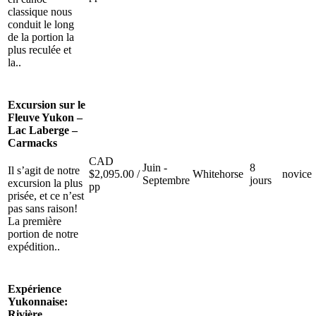
classique nous
conduit le long
de la portion la
plus reculée et
la..
Excursion sur le
Fleuve Yukon –
Lac Laberge –
Carmacks
CAD
Juin -
8
Il s’agit de notre
$
2,095.00
/
Whitehorse
novice
Septembre
jours
excursion la plus
pp
prisée, et ce n’est
pas sans raison!
La première
portion de notre
expédition..
Expérience
Yukonnaise:
Rivière