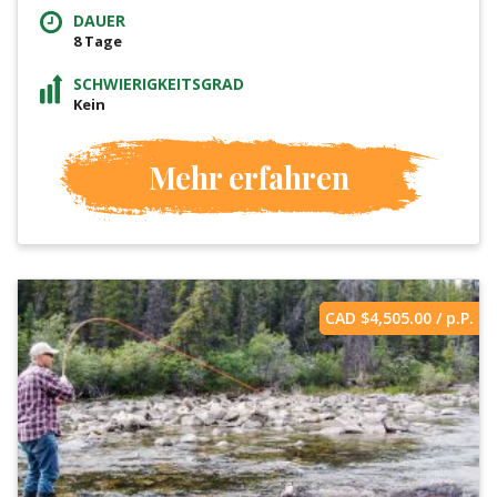
DAUER
8 Tage
SCHWIERIGKEITSGRAD
Kein
Mehr erfahren
CAD $
4,505.00
/ p.P.