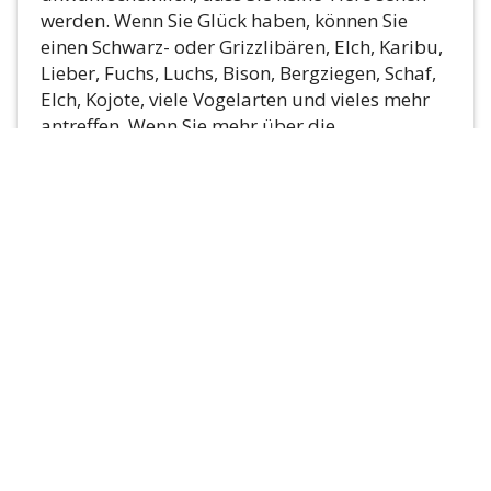
werden. Wenn Sie Glück haben, können Sie
einen Schwarz- oder Grizzlibären, Elch, Karibu,
Lieber, Fuchs, Luchs, Bison, Bergziegen, Schaf,
Elch, Kojote, viele Vogelarten und vieles mehr
antreffen. Wenn Sie mehr über die
verschiedenen Arten von Wildtieren erfahren
möchten, die Sie im Yukon antreffen können,
werfen Sie einen Blick auf
diese Seite
.
Welche Fischarten gibt es im Yukon?
Wie viel kostet eine Angellizenz?
Was ist wenn ich gesundheitliche
Einschraenkungen habe?