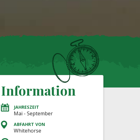
Information
JAHRESZEIT
Mai - September
ABFAHRT VON
Whitehorse